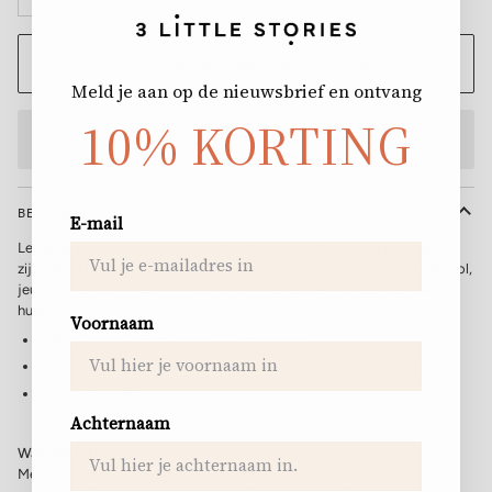
TOEVOEGEN AAN WINKELWAGEN
•
€38,95
Meld je aan op de nieuwsbrief
en ontvang
10% KORTING
BESCHRIJVING
E-mail
Lekker warme booties die perfect zitten. Met veter die de booties op
zijn plaats houden, ook bij de kleinste voetjes. Gemaakt van merinowol,
jeukt niet en ook geschikt voor baby's met eczeem of een gevoelige
huid.
Voornaam
0-9 maanden
: 9,5cm lengte - 6 cm breedte
100 % extra fijn Italiaans merinowol
(oeko-tex,mulesing free)
gemaakt in België
Achternaam
Wasinstructies
Merinowol is zelfreinigend, je hoeft de booties dus niet regelmatig te