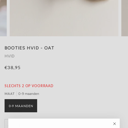
BOOTIES HVID - OAT
HVID
€38,95
SLECHTS
2
OP VOORRAAD
MAAT
0-9 maanden
0-9 MAANDEN
−
+