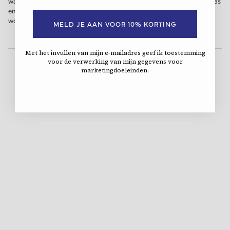
wassen. Indien je de booties toch wil wassen, doe dit dan met handwas
en lauw water van max. 30°. Gebruik een product dat geschikt is voor
wol.
MELD JE AAN VOOR 10% KORTING
Met het invullen van mijn e-mailadres geef ik toestemming
voor de verwerking van mijn gegevens voor
marketingdoeleinden.
DIT VIND JE MISSCHIEN OOK LEUK