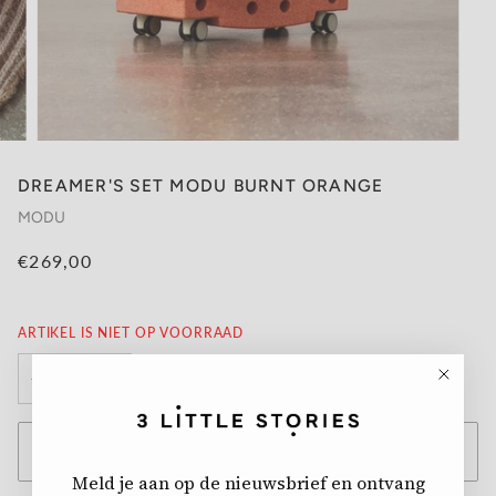
DREAMER'S SET MODU BURNT ORANGE
MODU
€269,00
ARTIKEL IS NIET OP VOORRAAD
−
+
UITVERKOCHT
•
€269,00
Meld je aan op de nieuwsbrief
en ontvang