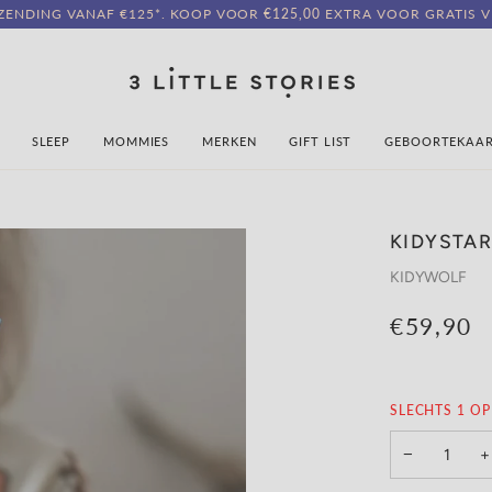
RZENDING VANAF €125*. KOOP VOOR
€125,00
EXTRA VOOR GRATIS V
SLEEP
MOMMIES
MERKEN
GIFT LIST
GEBOORTEKAA
KIDYSTA
KIDYWOLF
€59,90
SLECHTS
1
OP
−
+