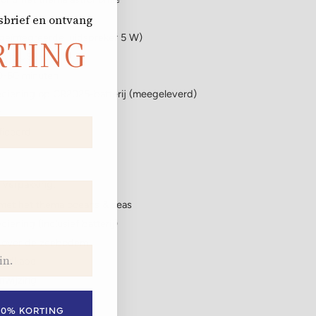
eerde muziekstukken
sbrief
en ontvang
(geïntegreerde luidspreker 5 W)
RTING
 via USB-C
0-60 minuten
diening op CR2025-batterij (meegeleverd)
r
ficeerd
 verpakking:
 met het thema oceans & seas
iening (inclusief batterij)
s over de zeebodem
aadkabel
nwijzing
10% KORTING