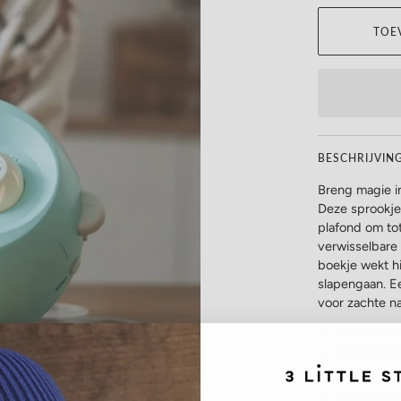
TOE
BESCHRIJVIN
Breng magie i
Deze sprookje
plafond om tot
verwisselbare 
boekje wekt hi
slapengaan. Ee
voor zachte n
Beeldproje
Roterend s
360 graden
6 beelden 