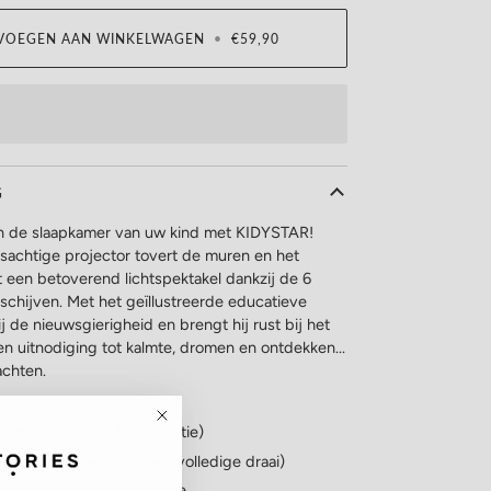
VOEGEN AAN WINKELWAGEN
•
€59,90
G
n de slaapkamer van uw kind met KIDYSTAR!
sachtige projector tovert de muren en het
 een betoverend lichtspektakel dankzij de 6
schijven. Met het geïllustreerde educatieve
j de nieuwsgierigheid en brengt hij rust bij het
n uitnodiging tot kalmte, dromen en ontdekken...
achten.
ctor
ysteem (roterende projectie)
 (8,30 minuten voor een volledige draai)
rond het thema astronomie