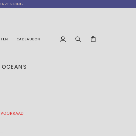
ERZENDING.
RTEN
CADEAUBON
Mijn
Versturen
Winkelwagen
account
R OCEANS
 VOORRAAD