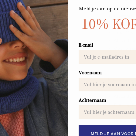
3 geïntegr
Meld je aan op de nieuw
Bluetooth 
10% KO
Oplaadbaar
Timer 15-3
Afstandsbe
E-mail
Vanaf 3 jaa
CE-gecerti
Voornaam
Inhoud van de
6 schijven
Afstandsbed
Achternaam
Kleine gid
USB-C-opl
Gebruiksaa
MELD JE AAN VOOR 